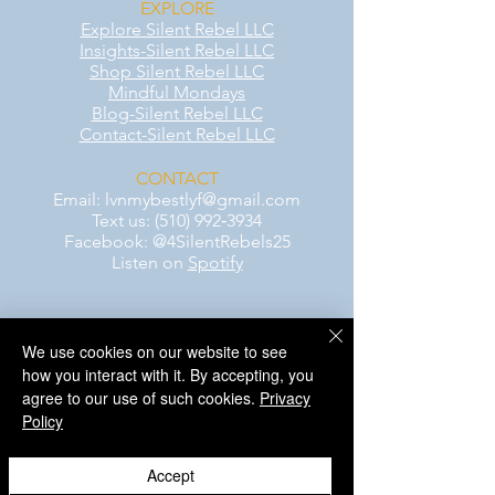
EXPLORE
Explore Silent Rebel LLC
Insights-Silent Rebel LLC
Shop Silent Rebel LLC
Mindful Mondays
Blog-Silent Rebel LLC
Contact-Silent Rebel LLC
CONTACT
Email:
lvnmybestlyf@gmail.com
Text us: (510) 992‑3934
Facebook: @4SilentRebels25
Listen on
Spotify
Take a listen
We use cookies on our website to see
AWARENESS MONTHS
how you interact with it. By accepting, you
Mental Health Awareness — May 1 – May
agree to our use of such cookies.
Privacy
31
Policy
Men's Mental Health Awareness — June 1
– June 30
Accept