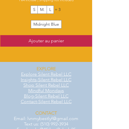
S
M.
L
+ 3
Midnight Blue
Ajouter au panier
EXPLORE
Explore Silent Rebel LLC
Insights-Silent Rebel LLC
Shop Silent Rebel LLC
Mindful Mondays
Blog-Silent Rebel LLC
Contact-Silent Rebel LLC
CONTACT
Email:
lvnmybestlyf@gmail.com
Text us: (510) 992‑3934