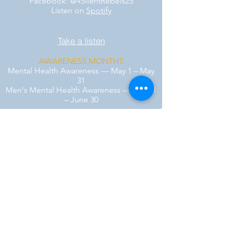
Facebook: @4SilentRebels25
Listen on
Spotify
Take a listen
AWARENESS MONTHS
Mental Health Awareness — May 1 – May
31
Men's Mental Health Awareness — June 1
– June 30
Disclaimer: Links to external websites are
provided for informational purposes only
and do not imply endorsement.
™ SILENT REBEL LLC
A Mental Health Awareness Support
Group and Mindfulness Brand.
Faith-filled.
Joyful.
Unshaken.