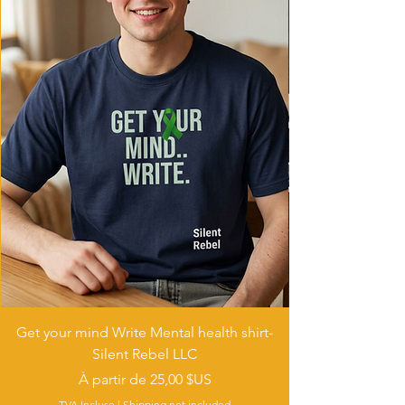
- Tumble dry: low heat
- Iron, steam or dry: low heat
- Do not dryclean
Get your mind Write Mental health shirt-
Silent Rebel LLC
Prix promotionnel
À partir de
25,00 $US
TVA Incluse
|
Shipping not included