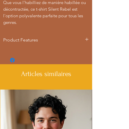
Que vous l'habilliez de manière habillée ou
décontractée, ce t-shirt Silent Rebel est
l'option polyvalente parfaite pour tous les
genres.
Product Features
- Available in multiple sizes from S to 4XL
- Double-needle stitching for durability
- Made with garment-dyed fabric for a
soft texture
Articles similaires
- Relaxed fit for comfort in various
settings
- Ethically made in Honduras with 100%
US cotton
Care instructions
- Machine wash: cold (max 30C or 90F)
- Do not bleach