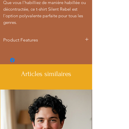
Que vous l'habilliez de manière habillée ou
décontractée, ce t-shirt Silent Rebel est
l'option polyvalente parfaite pour tous les
genres.
Product Features
- Available in multiple sizes from S to 4XL
- Double-needle stitching for durability
- Made with garment-dyed fabric for a
soft texture
Articles similaires
- Relaxed fit for comfort in various
settings
- Ethically made in Honduras with 100%
US cotton
Care instructions
- Machine wash: cold (max 30C or 90F)
- Do not bleach