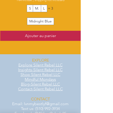
S
M.
L
+ 3
Midnight Blue
Ajouter au panier
EXPLORE
Explore Silent Rebel LLC
Insights-Silent Rebel LLC
Shop Silent Rebel LLC
Mindful Mondays
Blog-Silent Rebel LLC
Contact-Silent Rebel LLC
CONTACT
Email:
lvnmybestlyf@gmail.com
Text us: (510) 992‑3934