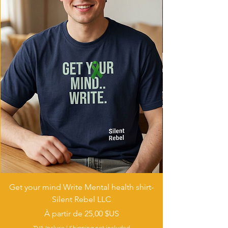
- Tumble dry: low heat
- Iron, steam or dry: low heat
- Do not dryclean
Get your mind Write Mental health shirt-
Silent Rebel LLC
Prix promotionnel
À partir de
25,00 $US
TVA Incluse
|
Shipping not included