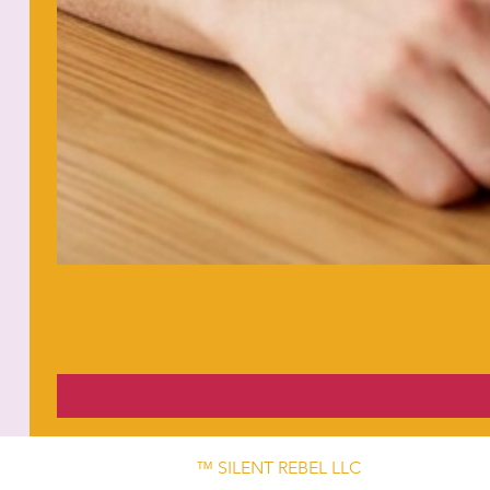
™ SILENT REBEL LLC
A Mental Health
Explo