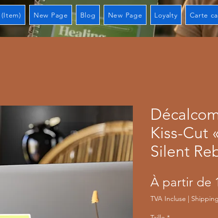
 (Item)
New Page
Blog
New Page
Loyalty
Carte c
Décalcoma
Kiss-Cut 
Silent Re
À partir de
TVA Incluse
|
Shipping
Taille
*