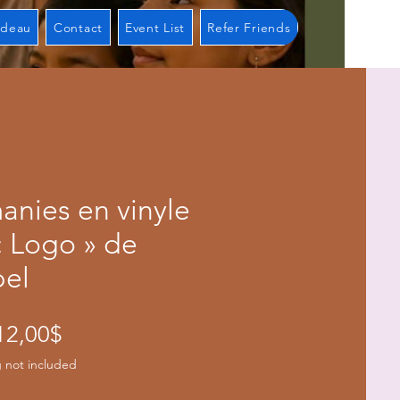
adeau
Contact
Event List
Refer Friends
nies en vinyle
« Logo » de
bel
Prix
12,00$
promotionnel
 not included