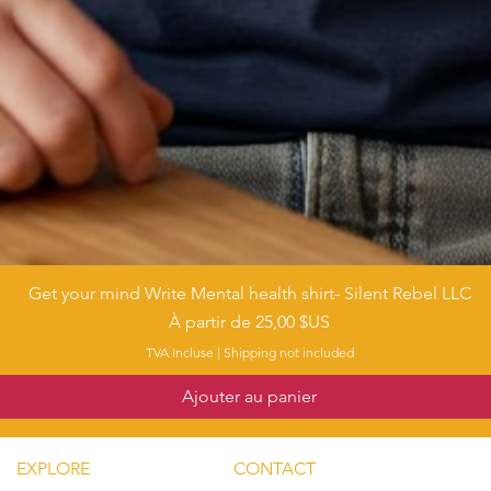
Get your mind Write Mental health shirt- Silent Rebel LLC
Aperçu rapide
Prix promotionnel
À partir de
25,00 $US
TVA Incluse
|
Shipping not included
Ajouter au panier
EXPLORE
CONTACT
Mental He
re Silent Rebel LLC
Email: