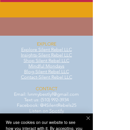
EXPLORE
Explore Silent Rebel LLC
Insights-Silent Rebel LLC
Shop Silent Rebel LLC
Mindful Mondays
Blog-Silent Rebel LLC
Contact-Silent Rebel LLC
CONTACT
Email:
lvnmybestlyf@gmail.com
Text us: (510) 992‑3934
Facebook: @4SilentRebels25
Listen on
Spotify
We use cookies on our website to see
Take a listen
how you interact with it. By accepting, you