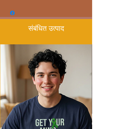
- Available in multiple sizes from S to 4XL
- Double-needle stitching for durability
- Made with garment-dyed fabric for a
soft texture
संबंधित उत्पाद
- Relaxed fit for comfort in various
settings
- Ethically made in Honduras with 100%
US cotton
Care instructions
- Machine wash: cold (max 30C or 90F)
- Do not bleach
- Tumble dry: low heat
- Iron, steam or dry: low heat
- Do not dryclean