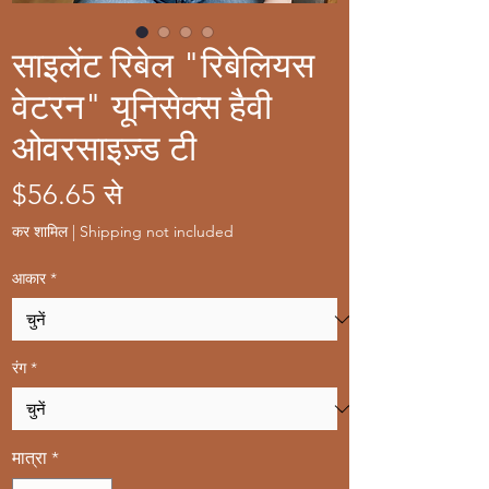
साइलेंट रिबेल "रिबेलियस
वेटरन" यूनिसेक्स हैवी
ओवरसाइज़्ड टी
बिक्री
$56.65
से
मूल्य
कर शामिल
|
Shipping not included
आकार
*
रंग
*
मात्रा
*