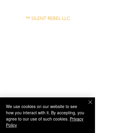
and do not imply endorsement.
™ SILENT REBEL LLC
A Mental Health Awareness Support
Group and Mindfulness Brand.
Faith-filled.
Joyful.
Unshaken.
We use cookies on our website to see
how you interact with it. By accepting, you
agree to our use of such cookies.
Privacy
Policy