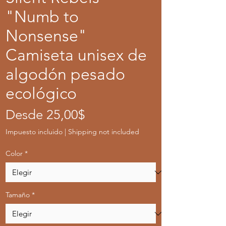
"Numb to
Nonsense"
Camiseta unisex de
algodón pesado
ecológico
Precio
Desde
25,00$
de
Impuesto incluido
|
Shipping not included
oferta
Color
*
Tamaño
*