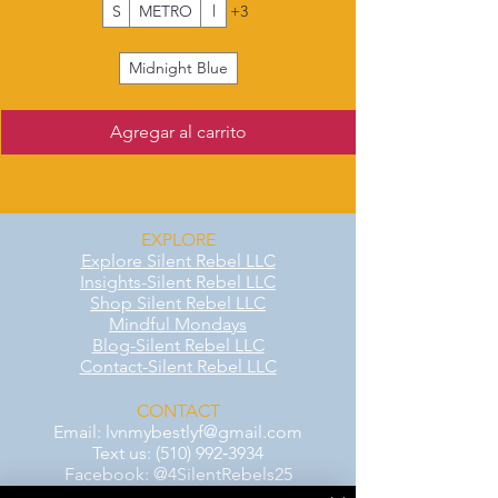
S
METRO
l
+3
Midnight Blue
Agregar al carrito
EXPLORE
Explore Silent Rebel LLC
Insights-Silent Rebel LLC
Shop Silent Rebel LLC
Mindful Mondays
Blog-Silent Rebel LLC
Contact-Silent Rebel LLC
CONTACT
Email:
lvnmybestlyf@gmail.com
Text us: (510) 992‑3934
Facebook: @4SilentRebels25
Listen on
Spotify