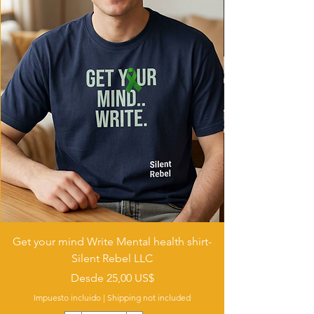
- Iron, steam or dry: low heat
- Do not dryclean
Get your mind Write Mental health shirt-
Silent Rebel LLC
Precio de oferta
Desde
25,00 US$
Impuesto incluido
|
Shipping not included