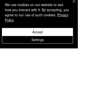
We use cookies on our website to see
how you interact with it. By accepting, you
Take a listen
agree to our use of such cookies.
Privacy
Policy
AWARENESS MONTHS
Mental Health Awareness — May 1 – May
Accept
31
Men's Mental Health Awareness — June 1
Settings
– June 30
Disclaimer: Links to external websites are
provided for informational purposes only
and do not imply endorsement.
™ SILENT REBEL LLC
A Mental Health Awareness Support
Group and Mindfulness Brand.
Faith-filled.
Joyful.
Unshaken.