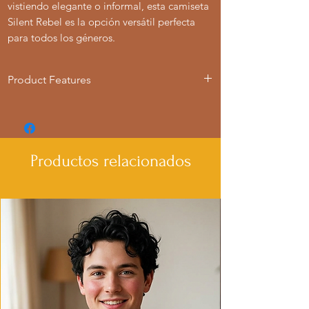
vistiendo elegante o informal, esta camiseta
Silent Rebel es la opción versátil perfecta
para todos los géneros.
Product Features
- Available in multiple sizes from S to 4XL
- Double-needle stitching for durability
- Made with garment-dyed fabric for a
soft texture
Productos relacionados
- Relaxed fit for comfort in various
settings
- Ethically made in Honduras with 100%
US cotton
Care instructions
- Machine wash: cold (max 30C or 90F)
- Do not bleach
- Tumble dry: low heat