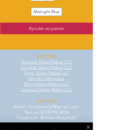
Midnight Blue
Ajouter au panier
EXPLORE
Explore Silent Rebel LLC
Insights-Silent Rebel LLC
Shop Silent Rebel LLC
Mindful Mondays
Blog-Silent Rebel LLC
Contact-Silent Rebel LLC
CONTACT
Email:
lvnmybestlyf@gmail.com
Text us: (510) 992‑3934
Facebook: @4SilentRebels25
Listen on
Spotify