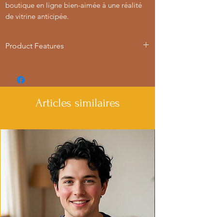
boutique en ligne bien-aimée à une réalité
de vitrine anticipée.
Product Features
- 50% cotton, 50% polyester blend for
strength and smoothness
- Adjustable hood with drawstrings
- Spacious Kangaroo pouch pocket for
Articles similaires
added convenience
- Medium heavy fabric for warmth and
coziness
- Iconic 'C' logo on left sleeve
Care instructions
- Machine wash: cold (max 30C or 90F)
- Do not bleach
- Do not tumble dry
- Iron, steam or dry: low heat
- Do not dryclean