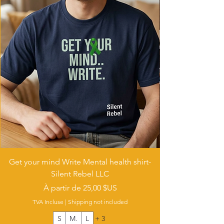
Get your mind Write Mental health shirt-
Silent Rebel LLC
Prix promotionnel
À partir de
25,00 $US
TVA Incluse
|
Shipping not included
S
M.
L
+ 3