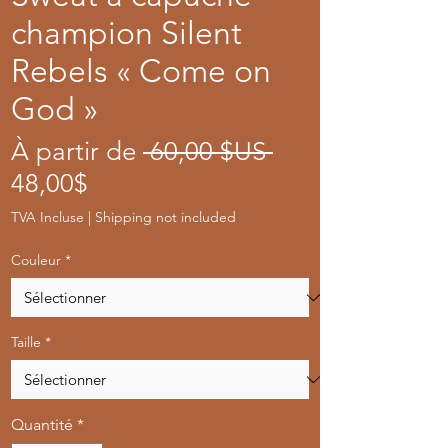
champion Silent
Rebels « Come on
God »
Prix
À partir de
 60,00 $US 
Prix
original
48,00$
promotionnel
TVA Incluse
|
Shipping not included
Couleur
*
Taille
*
Quantité
*